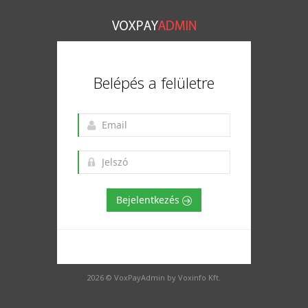
Belépés a felületre
Bejelentkezés
2026 © VoxPayAdmin by Voxinfo Kft.